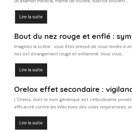
un examen médical, même de routine, suscite souvent…
Lire la suite
Bout du nez rouge et enflé : sy
Imaginez la scène : vous êtes pressé de vous rendre à un
nez est étrangement rouge et enflammé. Vous vous…
Lire la suite
Orelox effet secondaire : vigilan
L’Orelox, dont le nom générique est cefpodoxime proxetil
efficacité contre les infections des voies respiratoires, 
Lire la suite